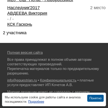
Наследник'2017
2 место
АВДЕЕВА Виктория
- / -
КСК Гасконь
2 участника
Полная версия сайта
Все права принадлежат в полном объеме авторам
соответствующих произведений.
Перепечатка материалов только по предварительному
разрешению.
info@equestrian.ru
•
Конфиденциальность
• платные
услуги предоставляет ИП Кочетов А.В.
Мнение редакции может не совпадать с мнением
авторов.
Мы используем cookie для работы сайта и анализа
Понятно
посещаемости.
Подробнее