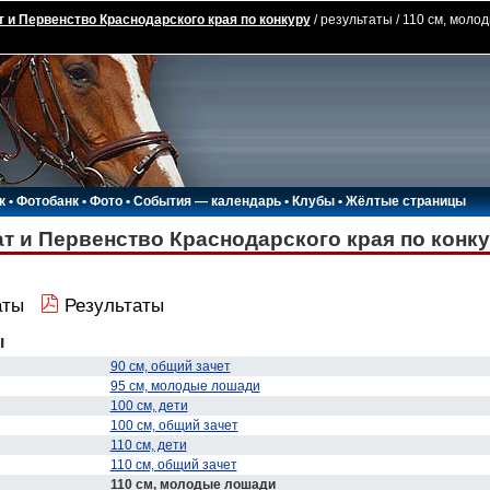
 и Первенство Краснодарского края по конкуру
/ результаты / 110 см, моло
к
•
Фотобанк
•
Фото
•
События — календарь
•
Клубы
•
Жёлтые страницы
т и Первенство Краснодарского края по конк
аты
Результаты
ы
90 см, общий зачет
95 см, молодые лошади
100 см, дети
100 см, общий зачет
110 см, дети
110 см, общий зачет
110 см, молодые лошади