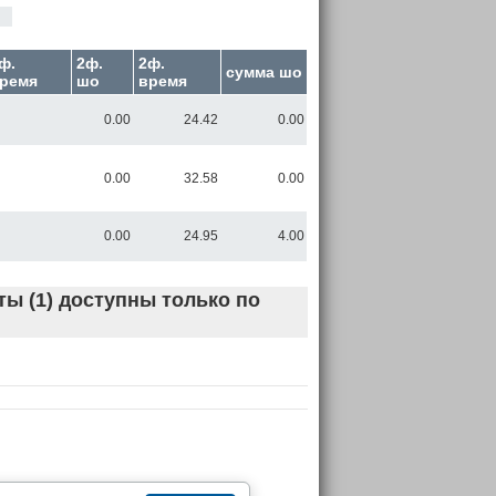
ф.
2ф.
2ф.
сумма шо
ремя
шо
время
0.00
24.42
0.00
0.00
32.58
0.00
0.00
24.95
4.00
ы (1) доступны только по