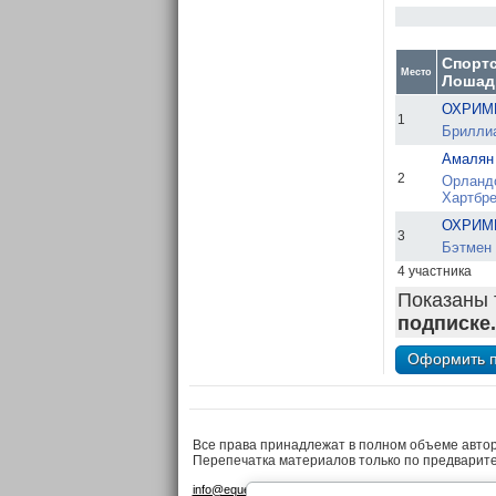
Спорт
Место
Лошад
ОХРИМЕ
1
Бриллиа
Амалян
2
Орланд
Хартбре
ОХРИМЕ
3
Бэтмен 
4 участника
Показаны 
подписке.
Все права принадлежат в полном объеме авто
Перепечатка материалов только по предварит
•
•
info@equestrian.ru
Реклама на сайте
Конфиденциа