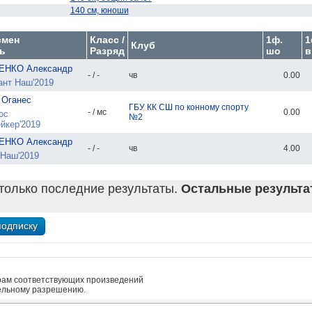
140 см, юноши
смен
Класс /
1ф.
1
Клуб
ь
Разряд
шо
в
НКО Александр
- / -
чв
0.00
нт Наш'2019
 Оганес
ГБУ КК СШ по конному спорту
- / мс
0.00
ос
№2
йкер'2019
НКО Александр
- / -
чв
4.00
Наш'2019
только последние результаты.
Остальные результат
рам соответствующих произведений
ельному разрешению.
• платные услуги предоставляет ИП Кочетов А.В.
льность