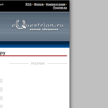
дые
RSS
•
Форум
•
Комментарии
•
Подписка
уру
РЕКЛАМА