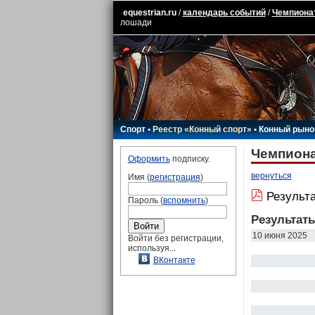
equestrian.ru
/
календарь событий
/
Чемпионат
лошади
Спорт
•
Реестр «Конный спорт»
•
Конный рыно
Чемпиона
Оформить
подписку.
вернуться
Имя (
регистрация
)
Результ
Пароль (
вспомнить
)
Результат
10 июня 2025
Войти без регистрации,
используя...
ВКонтакте