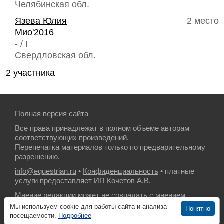
Челябинская обл.
Язева Юлия
2 место
Мио'2016
- / I
Свердловская обл.
2 участника
Полная версия сайта
Все права принадлежат в полном объеме авторам
соответствующих произведений.
Перепечатка материалов только по предварительному
разрешению.
info@equestrian.ru
•
Конфиденциальность
• платные
услуги предоставляет ИП Кочетов А.В.
Мнение редакции может не совпадать с мнением
авторов.
Мы используем cookie для работы сайта и анализа
Понятно
посещаемости.
Подробнее