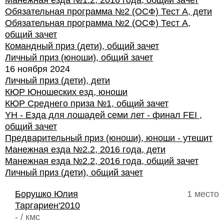
Манежная езда №1.2, 2016 года, общий зачет
Обязательная программа №2 (ОСФ) Тест А, дети
Обязательная программа №2 (ОСФ) Тест А,
общий зачет
Командный приз (дети), общий зачет
Личный приз (юноши), общий зачет
16 ноября 2024
Личный приз (дети), дети
КЮР Юношеских езд, юноши
КЮР Среднего приза №1, общий зачет
YH - Езда для лошадей семи лет - финал FEI ,
общий зачет
Предварительный приз (юноши), юноши - утешит
Манежная езда №2.2, 2016 года, дети
Манежная езда №2.2, 2016 года, общий зачет
Личный приз (дети), общий зачет
Борушко Юлия
1 место
Таргариен'2010
- / кмс