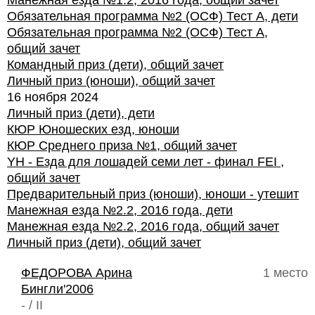
Манежная езда №1.2, 2016 года, общий зачет
Обязательная программа №2 (ОСФ) Тест А, дети
Обязательная программа №2 (ОСФ) Тест А,
общий зачет
Командный приз (дети), общий зачет
Личный приз (юноши), общий зачет
16 ноября 2024
Личный приз (дети), дети
КЮР Юношеских езд, юноши
КЮР Среднего приза №1, общий зачет
YH - Езда для лошадей семи лет - финал FEI ,
общий зачет
Предварительный приз (юноши), юноши - утешит
Манежная езда №2.2, 2016 года, дети
Манежная езда №2.2, 2016 года, общий зачет
Личный приз (дети), общий зачет
ФЕДОРОВА Арина
1 место
Бингли'2006
- / II