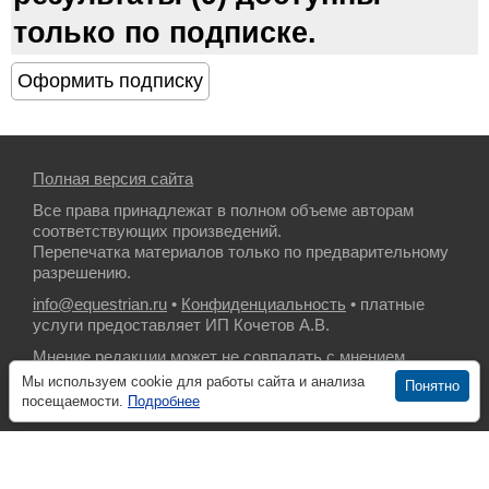
только по подписке.
Полная версия сайта
Все права принадлежат в полном объеме авторам
соответствующих произведений.
Перепечатка материалов только по предварительному
разрешению.
info@equestrian.ru
•
Конфиденциальность
• платные
услуги предоставляет ИП Кочетов А.В.
Мнение редакции может не совпадать с мнением
авторов.
Мы используем cookie для работы сайта и анализа
Понятно
посещаемости.
Подробнее