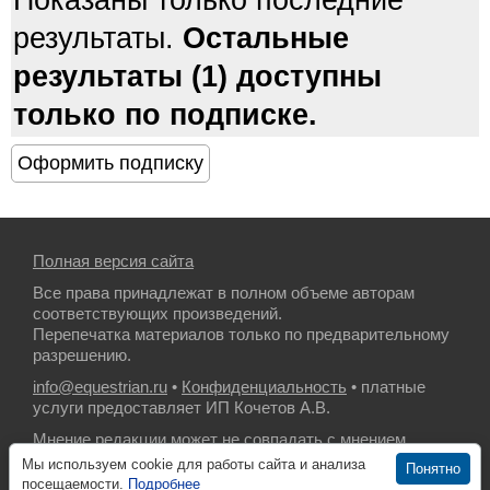
Показаны только последние
результаты.
Остальные
результаты (1) доступны
только по подписке.
Полная версия сайта
Все права принадлежат в полном объеме авторам
соответствующих произведений.
Перепечатка материалов только по предварительному
разрешению.
info@equestrian.ru
•
Конфиденциальность
• платные
услуги предоставляет ИП Кочетов А.В.
Мнение редакции может не совпадать с мнением
авторов.
Мы используем cookie для работы сайта и анализа
Понятно
посещаемости.
Подробнее