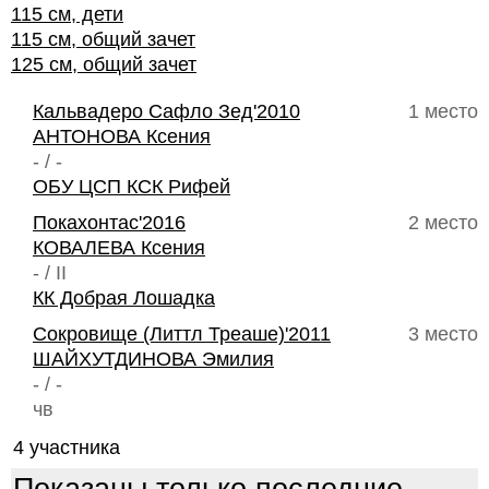
115 см, дети
115 см, общий зачет
125 см, общий зачет
Кальвадеро Сафло Зед'2010
1 место
АНТОНОВА Ксения
- / -
ОБУ ЦСП КСК Рифей
Покахонтас'2016
2 место
КОВАЛЕВА Ксения
- / II
КК Добрая Лошадка
Сокровище (Литтл Треаше)'2011
3 место
ШАЙХУТДИНОВА Эмилия
- / -
чв
4 участника