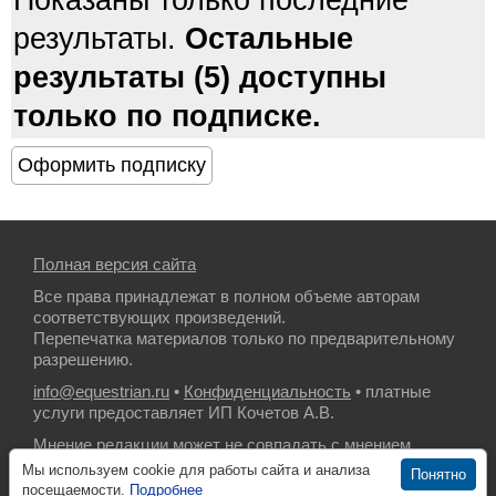
Показаны только последние
результаты.
Остальные
результаты (5) доступны
только по подписке.
Полная версия сайта
Все права принадлежат в полном объеме авторам
соответствующих произведений.
Перепечатка материалов только по предварительному
разрешению.
info@equestrian.ru
•
Конфиденциальность
• платные
услуги предоставляет ИП Кочетов А.В.
Мнение редакции может не совпадать с мнением
авторов.
Мы используем cookie для работы сайта и анализа
Понятно
посещаемости.
Подробнее