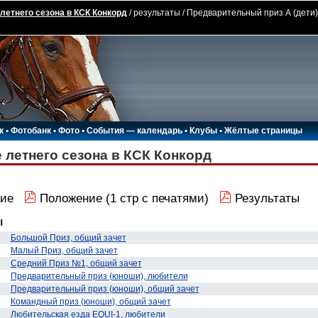
летнего сезона в КСК Конкорд
/ результаты / Предварительный приз А (дети)
к
•
Фотобанк
•
Фото
•
События — календарь
•
Клубы
•
Жёлтые страницы
 летнего сезона в КСК Конкорд
ие
Положение (1 стр с печатями)
Результаты
ы
Большой Приз, общий зачет
Малый Приз, общий зачет
Средний Приз №1, общий зачет
Предварительный приз (юноши), любители
Предварительный приз (юноши), общий зачет
Командный приз (юноши), общий зачет
Любительская езда EQUI-1, любители