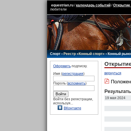
equestrian.ru
/
календарь событий
/
Открытие 
любители
Спорт
•
Реестр «Конный спорт»
•
Конный рыно
Открытие
Оформить
подписку.
вернуться
Имя (
регистрация
)
Положен
Пароль (
вспомнить
)
Результат
19 мая 2024
Войти без регистрации,
используя...
ВКонтакте