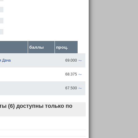
баллы
проц.
~
я Дача
69.000
~
68.375
~
67.500
ы (6) доступны только по