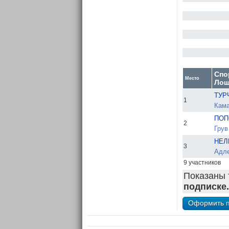
Спо
Место
Лош
ТУР
1
Кама
ПОП
2
Грув
НЕЛ
3
Адле
9 участников
Показаны 
подписке.