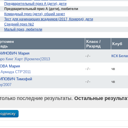
Предварительный приз А (дети), дети
Предварительный приз А (дети), любители
Командный приз (дети), общий зачет
Тест для начинающих всадников (2017, Конкорд), дети
Средний приз №2
Малый приз, любители
ртсмен
Класс /
Клуб
адь
Разряд
ЧИНОВИЧ Мария
- / -
КСК Бела
ро Кинг Харт (Кромлех)'2013
ОВА Мария
- / -
чв
 Армада СТР'2011
ИПОВИЧ Тимофей
- / -
чв
р'2007
только последние результаты.
Остальные результат