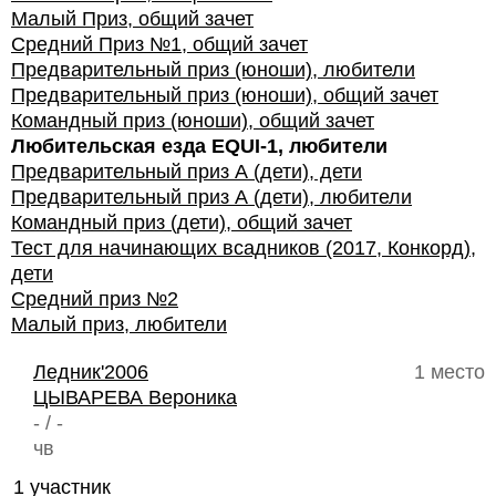
Малый Приз, общий зачет
Средний Приз №1, общий зачет
Предварительный приз (юноши), любители
Предварительный приз (юноши), общий зачет
Командный приз (юноши), общий зачет
Любительская езда EQUI-1, любители
Предварительный приз А (дети), дети
Предварительный приз А (дети), любители
Командный приз (дети), общий зачет
Тест для начинающих всадников (2017, Конкорд),
дети
Средний приз №2
Малый приз, любители
Ледник'2006
1 место
ЦЫВАРЕВА Вероника
- / -
чв
1 участник