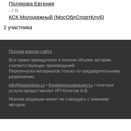
Полякова Евгения
- / II
КСК Молодежный (МосОблСпортКлуб)
2 участника
Полная версия сайта
Все права принадлежат в полном объеме авторам
соответствующих произведений.
Перепечатка материалов только по предварительному
разрешению.
info@equestrian.ru
•
Конфиденциальность
• платные
услуги предоставляет ИП Кочетов А.В.
Мнение редакции может не совпадать с мнением
авторов.