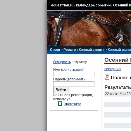
equestrian.ru
/
календарь событий
/
Осенний К
Спорт
•
Реестр «Конный спорт»
•
Конный рыно
Осенний 
Оформить
подписку.
вернуться
Имя (
регистрация
)
Положен
Пароль (
вспомнить
)
Результат
22 сентября 20
Войти без регистрации,
используя...
ВКонтакте