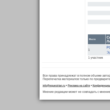
С
Место
Л
Р
1
Эр
1 участник
Все права принадлежат в полном объеме авто
Перепечатка материалов только по предварит
•
•
info@equestrian.ru
Реклама на сайте
Конфиденциа
Мнение редакции может не совпадать с мнение