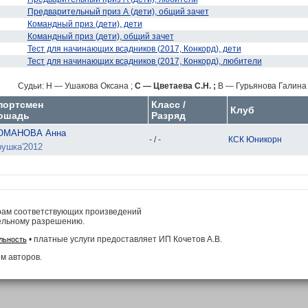
Предварительный приз А (дети), общий зачет
Командный приз (дети), дети
Командный приз (дети), общий зачет
Тест для начинающих всадников (2017, Конкорд), дети
Тест для начинающих всадников (2017, Конкорд), любители
Судьи:
H — Ушакова Оксана ;
C — Цветаева С.Н. ;
B — Гурьянова Галина 
портсмен
Класс /
Клуб
ошадь
Разряд
ОМАНОВА Анна
- / -
КСК Юникорн
ушка'2012
рам соответствующих произведений
ельному разрешению.
• платные услуги предоставляет ИП Кочетов А.В.
льность
м авторов.