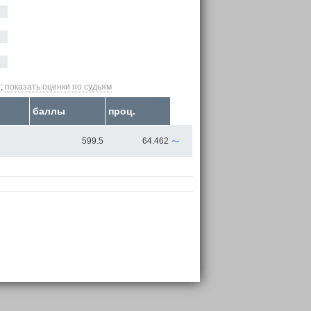
;
показать оценки по судьям
баллы
проц.
~
599.5
64.462