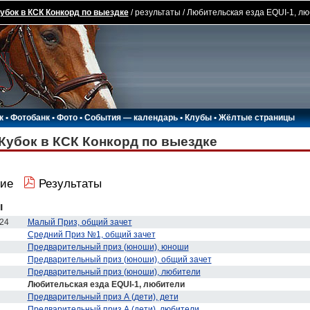
убок в КСК Конкорд по выездке
/ результаты / Любительская езда EQUI-1, л
к
•
Фотобанк
•
Фото
•
События — календарь
•
Клубы
•
Жёлтые страницы
Кубок в КСК Конкорд по выездке
ие
Результаты
ы
24
Малый Приз, общий зачет
Средний Приз №1, общий зачет
Предварительный приз (юноши), юноши
Предварительный приз (юноши), общий зачет
Предварительный приз (юноши), любители
Любительская езда EQUI-1, любители
Предварительный приз А (дети), дети
Предварительный приз А (дети), любители