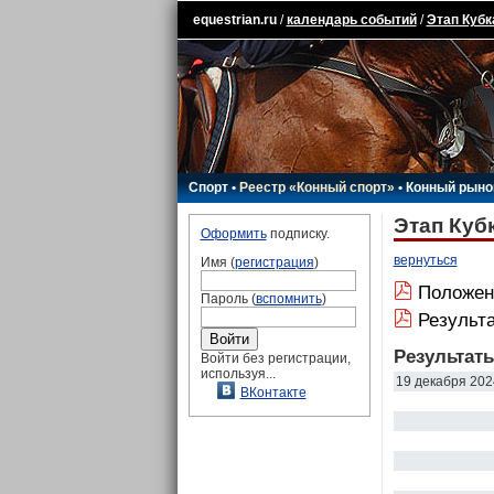
equestrian.ru
/
календарь событий
/
Этап Кубк
Спорт
•
Реестр «Конный спорт»
•
Конный рыно
Этап Кубк
Оформить
подписку.
вернуться
Имя (
регистрация
)
Положен
Пароль (
вспомнить
)
Результ
Результат
Войти без регистрации,
используя...
19 декабря 202
ВКонтакте