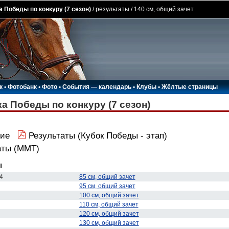
а Победы по конкуру (7 сезон)
/ результаты / 140 см, общий зачет
к
•
Фотобанк
•
Фото
•
События — календарь
•
Клубы
•
Жёлтые страницы
а Победы по конкуру (7 сезон)
ие
Результаты (Кубок Победы - этап)
аты (ММТ)
ы
4
85 см, общий зачет
95 см, общий зачет
100 см, общий зачет
110 см, общий зачет
120 см, общий зачет
130 см, общий зачет