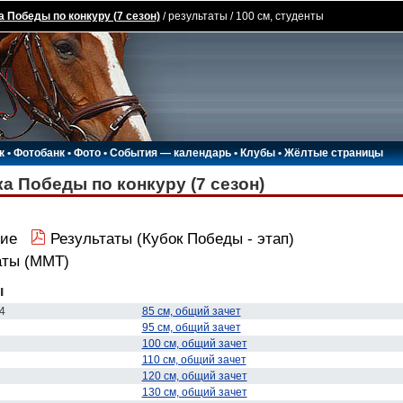
а Победы по конкуру (7 сезон)
/ результаты / 100 см, студенты
к
•
Фотобанк
•
Фото
•
События — календарь
•
Клубы
•
Жёлтые страницы
а Победы по конкуру (7 сезон)
ие
Результаты (Кубок Победы - этап)
аты (ММТ)
ы
4
85 см, общий зачет
95 см, общий зачет
100 см, общий зачет
110 см, общий зачет
120 см, общий зачет
130 см, общий зачет