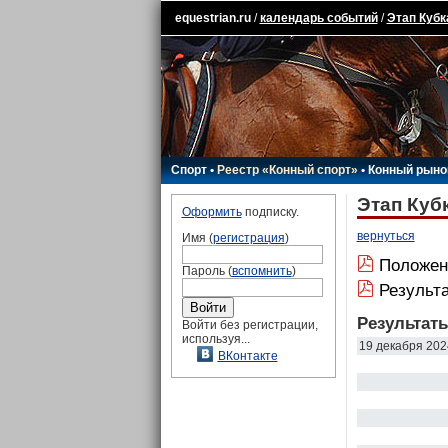
equestrian.ru
/
календарь событий
/
Этап Кубк
Спорт
•
Реестр «Конный спорт»
•
Конный рыно
Этап Кубк
Оформить
подписку.
вернуться
Имя (
регистрация
)
Положен
Пароль (
вспомнить
)
Результ
Результат
Войти без регистрации,
используя...
19 декабря 202
ВКонтакте