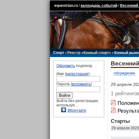
equestrian.ru
/
календарь событий
/
Весенний 
Спорт
•
Реестр «Конный спорт»
•
Конный рыно
Весенний
Оформить
подписку.
обсуждение
Имя (
регистрация
)
Пароль (
вспомнить
)
29 апреля 202
1 рейтинго
Войти без регистрации,
Положен
используя...
Результ
ВКонтакте
Старты
29 апреля 202