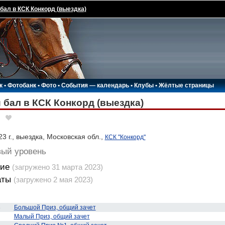
бал в КСК Конкорд (выездка)
к
•
Фотобанк
•
Фото
•
События — календарь
•
Клубы
•
Жёлтые страницы
 бал в КСК Конкорд (выездка)
3 г., выездка, Московская обл.,
КСК "Конкорд"
вый уровень
ие
(загружено 31 марта 2023)
аты
(загружено 2 мая 2023)
3
Большой Приз, общий зачет
Малый Приз, общий зачет