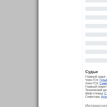
Судьи
Главный судья:
Член ГСК:
Гурь
Член ГСК:
Семе
Главный секрет
Технический де
Шеф-стюард:
С
Секретарь:
Куз
Интересует