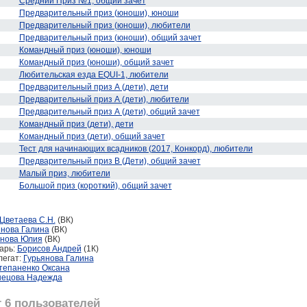
Средний Приз №1, общий зачет
Предварительный приз (юноши), юноши
Предварительный приз (юноши), любители
Предварительный приз (юноши), общий зачет
Командный приз (юноши), юноши
Командный приз (юноши), общий зачет
Любительская езда EQUI-1, любители
Предварительный приз А (дети), дети
Предварительный приз А (дети), любители
Предварительный приз А (дети), общий зачет
Командный приз (дети), дети
Командный приз (дети), общий зачет
Тест для начинающих всадников (2017, Конкорд), любители
Предварительный приз В (Дети), общий зачет
Малый приз, любители
Большой приз (короткий), общий зачет
Цветаева С.Н.
(ВК)
янова Галина
(ВК)
нова Юлия
(ВК)
арь:
Борисов Андрей
(1К)
легат:
Гурьянова Галина
тепаненко Оксана
нецова Надежда
 6 пользователей