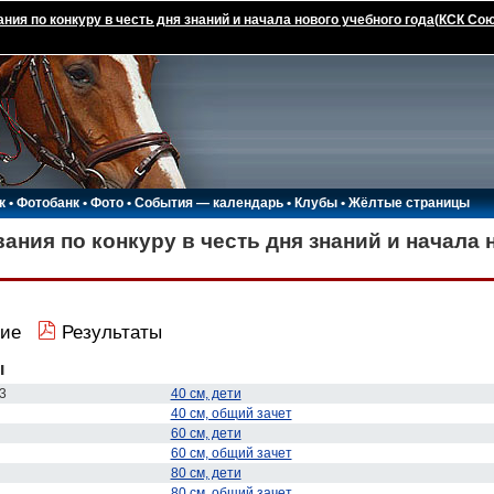
ния по конкуру в честь дня знаний и начала нового учебного года(КСК Сою
к
•
Фотобанк
•
Фото
•
События — календарь
•
Клубы
•
Жёлтые страницы
ания по конкуру в честь дня знаний и начала 
ие
Результаты
ы
3
40 см, дети
40 см, общий зачет
60 см, дети
60 см, общий зачет
80 см, дети
80 см, общий зачет