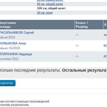
90 см, общий зачет
100 см, общий зачет
40 см, пони
портсмен
Класс /
К
ошадь
Разряд
РАСИЛЬНИКОВ Сергей
- / -
чв
ейсан'2015
АЛМЫКОВА Анна
- / -
КС
ивьен Ли'2018
АТИРАХИНА Надежда
- / -
КС
ольберт'2011
только последние результаты.
Остальные результат
рам соответствующих произведений
ельному разрешению.