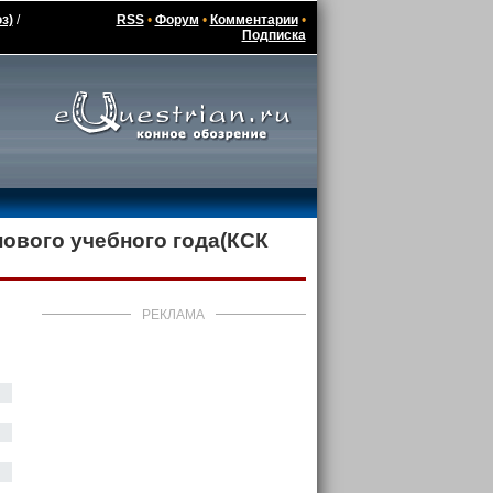
з)
/
RSS
•
Форум
•
Комментарии
•
Подписка
нового учебного года(КСК
РЕКЛАМА