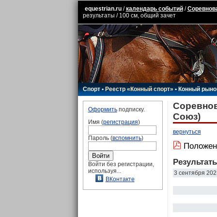
equestrian.ru
/
календарь событий
/
Соревнова
результаты / 100 см, общий зачет
Спорт
•
Реестр «Конный спорт»
•
Конный рыно
Соревнов
Оформить
подписку.
Союз)
Имя (
регистрация
)
вернуться
Пароль (
вспомнить
)
Положен
Результат
Войти без регистрации,
используя...
3 сентября 202
ВКонтакте