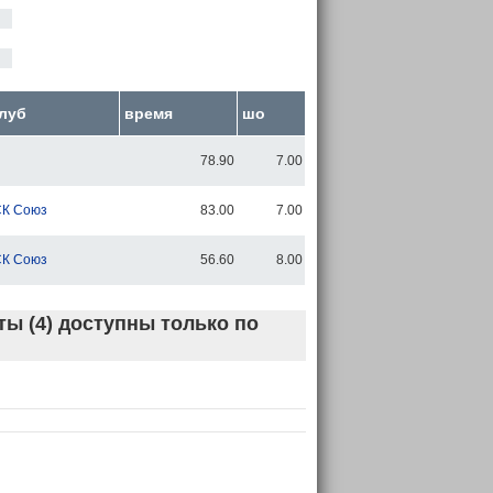
луб
время
шо
78.90
7.00
К Союз
83.00
7.00
К Союз
56.60
8.00
ы (4) доступны только по