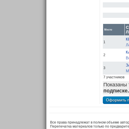
С
Место
Л
К
1
Л
К
2
В
З
3
М
7 участников
Показаны 
подписке.
Все права принадлежат в полном объеме авто
Перепечатка материалов только по предварит