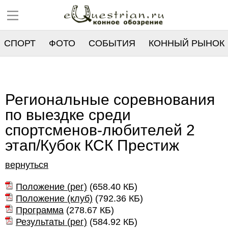
СПОРТ
ФОТО
СОБЫТИЯ
КОННЫЙ РЫНОК
РЕЕСТР
Региональные соревнования
по выездке среди
спортсменов-любителей 2
этап/Кубок КСК Престиж
вернуться
Положение (рег)
(
658.40 КБ
)
Положение (клуб)
(
792.36 КБ
)
Программа
(
278.67 КБ
)
Результаты (рег)
(
584.92 КБ
)