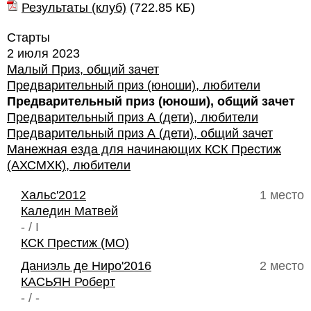
Результаты (клуб)
(
722.85 КБ
)
Старты
2 июля 2023
Малый Приз, общий зачет
Предварительный приз (юноши), любители
Предварительный приз (юноши), общий зачет
Предварительный приз А (дети), любители
Предварительный приз А (дети), общий зачет
Манежная езда для начинающих КСК Престиж
(АХСМХК), любители
Хальс'2012
1 место
Каледин Матвей
- / I
КСК Престиж (МО)
Даниэль де Ниро'2016
2 место
КАСЬЯН Роберт
- / -