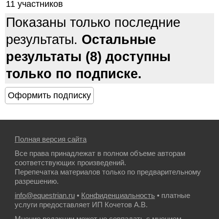
11 участников
Показаны только последние
результаты.
Остальные
результаты (8) доступны
только по подписке.
Полная версия сайта
Все права принадлежат в полном объеме авторам
соответствующих произведений.
Перепечатка материалов только по предварительному
разрешению.
info@equestrian.ru
•
Конфиденциальность
• платные
услуги предоставляет ИП Кочетов А.В.
Мнение редакции может не совпадать с мнением