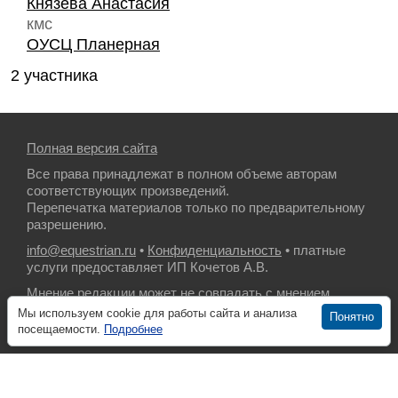
Князева Анастасия
кмс
ОУСЦ Планерная
2 участника
Полная версия сайта
Все права принадлежат в полном объеме авторам
соответствующих произведений.
Перепечатка материалов только по предварительному
разрешению.
info@equestrian.ru
•
Конфиденциальность
• платные
услуги предоставляет ИП Кочетов А.В.
Мнение редакции может не совпадать с мнением
авторов.
Мы используем cookie для работы сайта и анализа
Понятно
посещаемости.
Подробнее