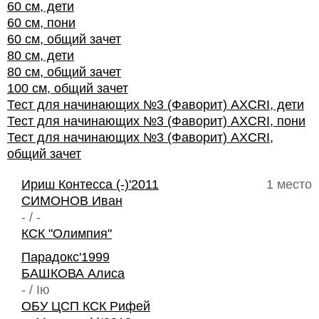
60 см, дети
60 см, пони
60 см, общий зачет
80 см, дети
80 см, общий зачет
100 см, общий зачет
Тест для начинающих №3 (Фаворит) AXCRI, дети
Тест для начинающих №3 (Фаворит) AXCRI, пони
Тест для начинающих №3 (Фаворит) AXCRI,
общий зачет
Ириш Контесса (-)'2011
1 место
СИМОНОВ Иван
- / -
КСК "Олимпия"
Парадокс'1999
БАШКОВА Алиса
- / Iю
ОБУ ЦСП КСК Рифей