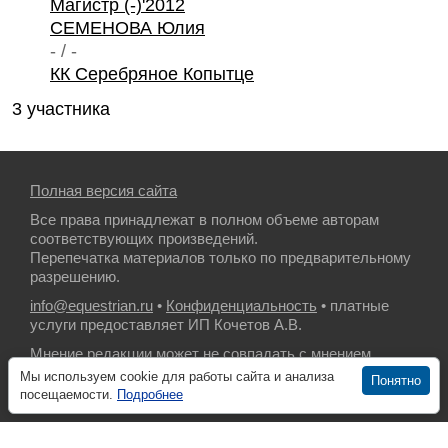
Магистр (-)'2012
СЕМЕНОВА Юлия
- / -
КК Серебряное Копытце
3 участника
Полная версия сайта
Все права принадлежат в полном объеме авторам
соответствующих произведений.
Перепечатка материалов только по предварительному
разрешению.
info@equestrian.ru
•
Конфиденциальность
• платные
услуги предоставляет ИП Кочетов А.В.
Мнение редакции может не совпадать с мнением
авторов.
Мы используем cookie для работы сайта и анализа
Понятно
посещаемости.
Подробнее