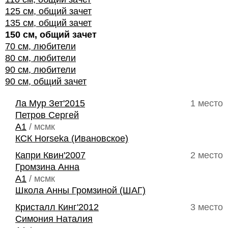
125 см, общий зачет
135 см, общий зачет
150 см, общий зачет
70 см, любители
80 см, любители
90 см, любители
90 см, общий зачет
Ла Мур Зет'2015
1 место
Петров Сергей
A1
/ мсмк
КСК Horseka (Ивановское)
Капри Квин'2007
2 место
Громзина Анна
A1
/ мсмк
Школа Анны Громзиной (ШАГ)
Кристалл Кинг'2012
3 место
Симония Наталия