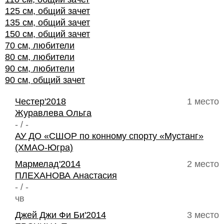
125 см, общий зачет
135 см, общий зачет
150 см, общий зачет
70 см, любители
80 см, любители
90 см, любители
90 см, общий зачет
Честер'2018
1 место
Журавлева Ольга
- / -
АУ ДО «СШОР по конному спорту «Мустанг»
(ХМАО-Югра)
Мармелад'2014
2 место
ПЛЕХАНОВА Анастасия
- / -
чв
Джей Джи Фи Би'2014
3 место