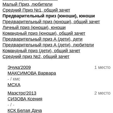
Малый Приз, любители
Средний Приз №1, общий зачет
Предварительный приз (юноши), юноши
Предварительный приз (юноши), общий зачет
Личный приз (юноши), юноши
Командный приз (юноши), общий зачет
Предварительный приз А (дети), дети
Предварительный приз А (дети), любители
Командный приз (дети), общий зачет
Средний приз №2, общий зачет
Эчука'2009
1 место
МАКСИМОВА Варвара
- / кмс
МСХА
Маэстро'2013
2 место
СИЗОВА Ксения
- / -
КСК Белая Дача