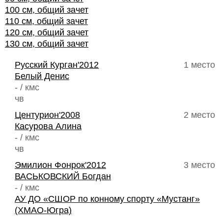
100 см, общий зачет
110 см, общий зачет
120 см, общий зачет
130 см, общий зачет
Русский Курган'2012
1 место
Белый Денис
- / кмс
чв
Центурион'2008
2 место
Касурова Алина
- / кмс
чв
Эмилион Фонрок'2012
3 место
ВАСЬКОВСКИЙ Богдан
- / кмс
АУ ДО «СШОР по конному спорту «Мустанг»
(ХМАО-Югра)