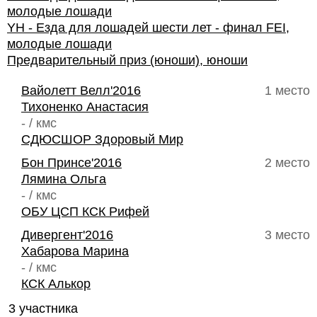
молодые лошади
YH - Езда для лошадей шести лет - финал FEI,
молодые лошади
Предварительный приз (юноши), юноши
Вайолетт Велл'2016
1 место
Тихоненко Анастасия
- / кмс
СДЮСШОР Здоровый Мир
Бон Принсе'2016
2 место
Лямина Ольга
- / кмс
ОБУ ЦСП КСК Рифей
Дивергент'2016
3 место
Хабарова Марина
- / кмс
КСК Алькор
3 участника