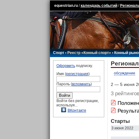
equestrian.ru
/
календарь событий
/
Региональ
Спорт
•
Реестр «Конный спорт»
•
Конный рыно
Регионал
Оформить
подписку.
обсуждение
Имя (
регистрация
)
Пароль (
вспомнить
)
2 — 5 июня 20
3 рейтинго
Войти без регистрации,
Положен
используя...
Результ
ВКонтакте
Старты
3 июня 2022