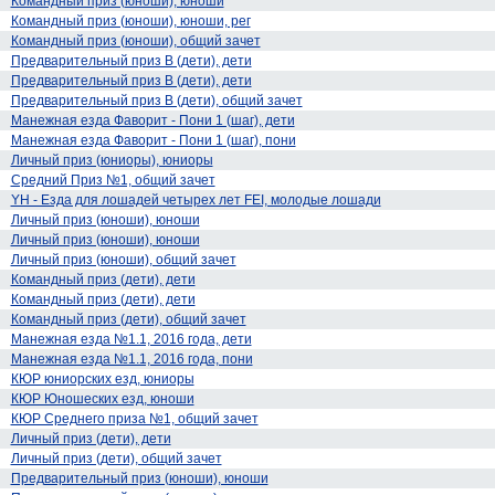
Командный приз (юноши), юноши
Командный приз (юноши), юноши, рег
Командный приз (юноши), общий зачет
Предварительный приз В (дети), дети
Предварительный приз В (дети), дети
Предварительный приз В (дети), общий зачет
Манежная езда Фаворит - Пони 1 (шаг), дети
Манежная езда Фаворит - Пони 1 (шаг), пони
Личный приз (юниоры), юниоры
Средний Приз №1, общий зачет
YH - Езда для лошадей четырех лет FEI, молодые лошади
Личный приз (юноши), юноши
Личный приз (юноши), юноши
Личный приз (юноши), общий зачет
Командный приз (дети), дети
Командный приз (дети), дети
Командный приз (дети), общий зачет
Манежная езда №1.1, 2016 года, дети
Манежная езда №1.1, 2016 года, пони
КЮР юниорских езд, юниоры
КЮР Юношеских езд, юноши
КЮР Среднего приза №1, общий зачет
Личный приз (дети), дети
Личный приз (дети), общий зачет
Предварительный приз (юноши), юноши