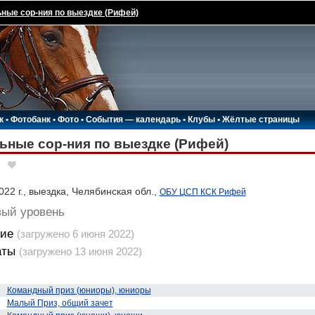
ные сор-ния по выездке (Рифей)
к
•
Фотобанк
•
Фото
•
События — календарь
•
Клубы
•
Жёлтые страницы
ьные сор-ния по выездке (Рифей)
22 г., выездка, Челябинская обл.,
ОБУ ЦСП КСК Рифей
вый уровень
ие
(загружено 6 июня 2022)
аты
(загружено 13 июня 2022)
Командный приз (юниоры), юниоры
Малый Приз, общий зачет