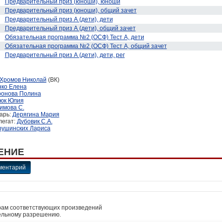
Предварительный приз (юноши), юноши
Предварительный приз (юноши), общий зачет
Предварительный приз А (дети), дети
Предварительный приз А (дети), общий зачет
Обязательная программа №2 (ОСФ) Тест А, дети
Обязательная программа №2 (ОСФ) Тест А, общий зачет
Предварительный приз А (дети), дети, рег
Хромов Николай
(ВК)
нко Елена
онова Полина
юк Юлия
имова С.
арь:
Дерягина Мария
легат:
Дубовик С.А.
рушинских Лариса
ЕНИЕ
ментарий
рам соответствующих произведений
ельному разрешению.