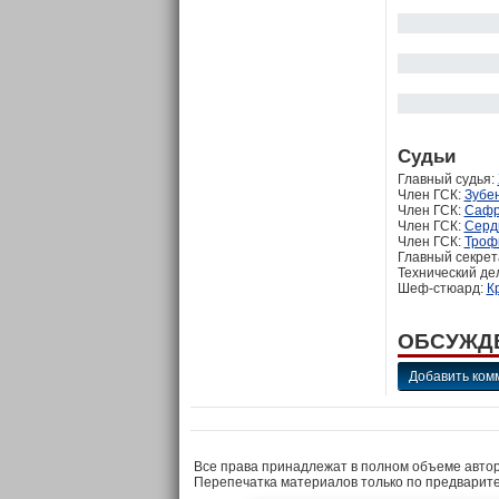
Судьи
Главный судья:
Член ГСК:
Зубе
Член ГСК:
Сафр
Член ГСК:
Серд
Член ГСК:
Троф
Главный секрет
Технический де
Шеф-стюард:
К
ОБСУЖД
Добавить ком
Все права принадлежат в полном объеме авто
Перепечатка материалов только по предварит