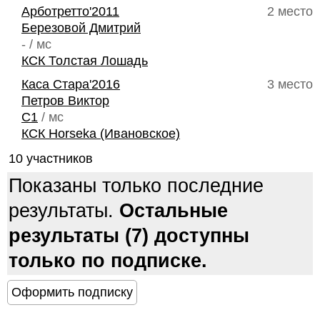
Арботретто'2011
2 место
Березовой Дмитрий
- / мс
КСК Толстая Лошадь
Каса Стара'2016
3 место
Петров Виктор
C1
/ мс
КСК Horseka (Ивановское)
10 участников
Показаны только последние
результаты.
Остальные
результаты (7) доступны
только по подписке.