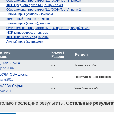
Обязательная программа №1 (ОСФ) Тест В, юноши
КЮР Среднего приза №1, общий зачет
Обязательная программа №1 (ОСФ) Тест А, пони-2
Личный приз (юниоры), юниоры
Командный приз (дети), дети
Личный приз (юноши), юноши
1
Обязательная программа №1 (ОСФ) Тест В, общий зачет
КЮР юниорских езд, юниоры
КЮР Юношеских езд, юноши
Личный приз (дети), дети
ртсмен
Класс /
Регион
адь
Разряд
СКАЯ Арина
- / -
Тюменская обл.
ере'2004
БУЛАТОВА Диана
- / -
Республика Башкортостан
кум'2010
АЛЕВА Софья
- / -
Челябинская обл.
уоз'2011
только последние результаты.
Остальные результат