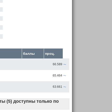
баллы
проц.
~
66.589
~
65.464
~
63.661
ы (5) доступны только по