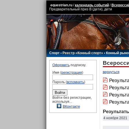
equestrian.ru
/
календарь событий
/
Всероссий
Предварительный приз В (дети), дети
Спорт
•
Реестр «Конный спорт»
•
Конный рыно
Всеросси
Оформить
подписку.
вернуться
Имя (
регистрация
)
Результа
Пароль (
вспомнить
)
Результ
Результа
Войти без регистрации,
Результ
используя...
ВКонтакте
Результат
4 ноября 2021