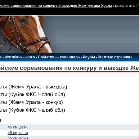
ские соревнования по конкуру и выездке Жемчужина Урала
/ результаты /
к
•
Фотобанк
•
Фото
•
События — календарь
•
Клубы
•
Жёлтые страницы
йские соревнования по конкуру и выездке Ж
ты (Жемч Урала - выездка)
аты (Кубок ФКС Челяб обл)
ты (Жемч Урала - конкур)
аты (Кубок ФКС Челяб обл)
ы
45 см, дети
45 см, пони
45 см, пони