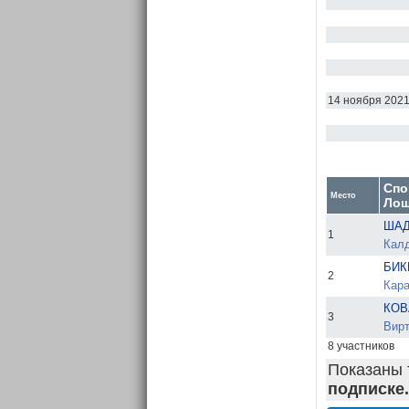
14 ноября 202
Спо
Место
Лош
ШАД
1
Калд
БИК
2
Кара
КОВ
3
Вирт
8 участников
Показаны 
подписке.