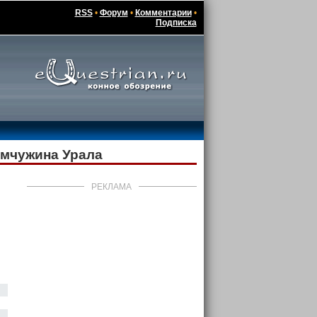
RSS
•
Форум
•
Комментарии
•
Подписка
емчужина Урала
РЕКЛАМА