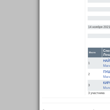
14 ноября 202
Спо
Место
Лош
НАЙ
1
Маги
ПУШ
2
Маги
КИР
3
Мэло
3 участника