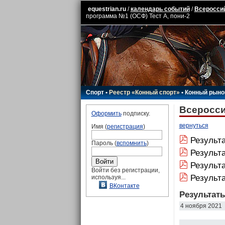
equestrian.ru
/
календарь событий
/
Всероссий
программа №1 (ОСФ) Тест А, пони-2
Спорт
•
Реестр «Конный спорт»
•
Конный рыно
Всеросси
Оформить
подписку.
вернуться
Имя (
регистрация
)
Результа
Пароль (
вспомнить
)
Результ
Результа
Войти без регистрации,
Результ
используя...
ВКонтакте
Результат
4 ноября 2021