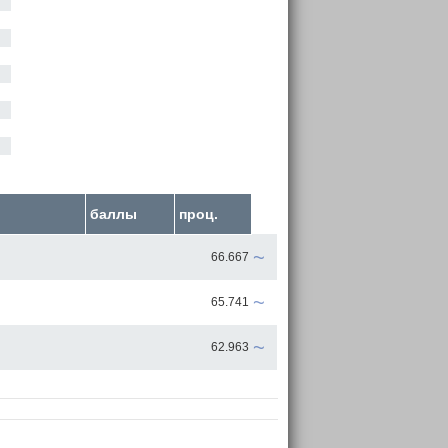
баллы
проц.
~
66.667
~
65.741
~
62.963