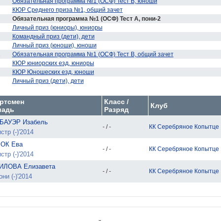
Обязательная программа №1 (ОСФ) Тест В, юноши
КЮР Среднего приза №1, общий зачет
Обязательная программа №1 (ОСФ) Тест А, пони-2
Личный приз (юниоры), юниоры
Командный приз (дети), дети
Личный приз (юноши), юноши
1
Обязательная программа №1 (ОСФ) Тест В, общий зачет
КЮР юниорских езд, юниоры
КЮР Юношеских езд, юноши
Личный приз (дети), дети
ртсмен
Класс /
Клуб
адь
Разряд
БАУЭР Изабель
- / -
КК Серебряное Копытце
стр (-)'2014
ОК Ева
- / -
КК Серебряное Копытце
стр (-)'2014
ИЛОВА Елизавета
- / -
КК Серебряное Копытце
ни (-)'2014