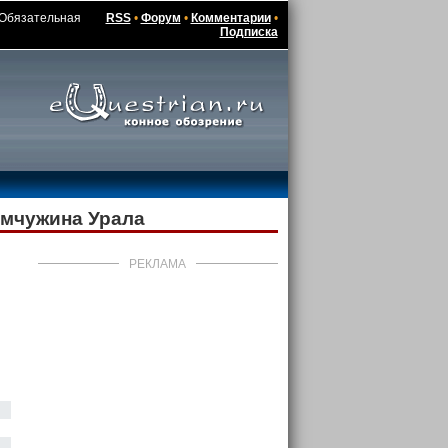
/ Обязательная
RSS
•
Форум
•
Комментарии
•
Подписка
емчужина Урала
РЕКЛАМА