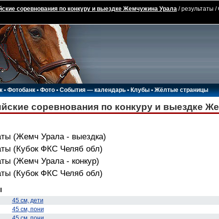
ские соревнования по конкуру и выездке Жемчужина Урала
/ результаты 
к
•
Фотобанк
•
Фото
•
События — календарь
•
Клубы
•
Жёлтые страницы
йские соревнования по конкуру и выездке Ж
ты (Жемч Урала - выездка)
аты (Кубок ФКС Челяб обл)
ты (Жемч Урала - конкур)
аты (Кубок ФКС Челяб обл)
ы
45 см, дети
45 см, пони
45 см, пони