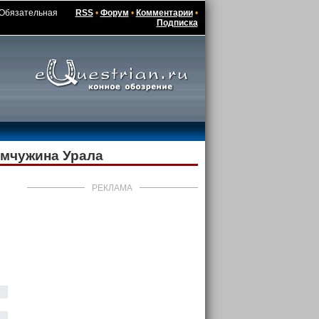
/ Обязательная
RSS
•
Форум
•
Комментарии
•
Подписка
емчужина Урала
РЕКЛАМА