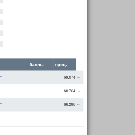
баллы
проц.
~
"
69.074
~
68.704
~
"
66.296