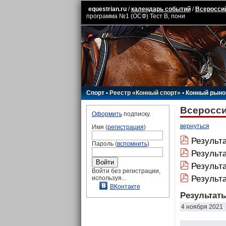
equestrian.ru
/
календарь событий
/
Всероссий
программа №1 (ОСФ) Тест В, пони
Спорт
•
Реестр «Конный спорт»
•
Конный рыно
Всеросси
Оформить
подписку.
вернуться
Имя (
регистрация
)
Результа
Пароль (
вспомнить
)
Результ
Результа
Войти без регистрации,
Результ
используя...
ВКонтакте
Результат
4 ноября 2021