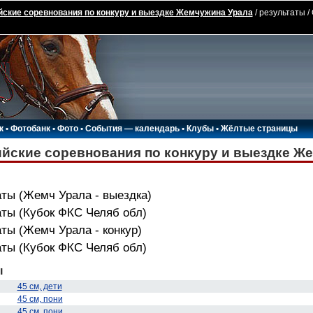
ские соревнования по конкуру и выездке Жемчужина Урала
/ результаты 
к
•
Фотобанк
•
Фото
•
События — календарь
•
Клубы
•
Жёлтые страницы
йские соревнования по конкуру и выездке Ж
ты (Жемч Урала - выездка)
аты (Кубок ФКС Челяб обл)
ты (Жемч Урала - конкур)
аты (Кубок ФКС Челяб обл)
ы
45 см, дети
45 см, пони
45 см, пони