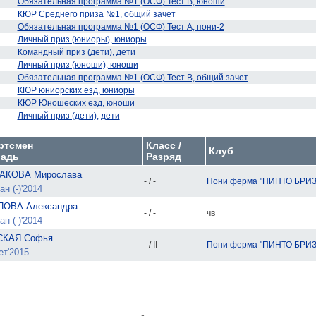
Обязательная программа №1 (ОСФ) Тест В, юноши
КЮР Среднего приза №1, общий зачет
Обязательная программа №1 (ОСФ) Тест А, пони-2
Личный приз (юниоры), юниоры
Командный приз (дети), дети
Личный приз (юноши), юноши
1
Обязательная программа №1 (ОСФ) Тест В, общий зачет
КЮР юниорских езд, юниоры
КЮР Юношеских езд, юноши
Личный приз (дети), дети
ртсмен
Класс /
Клуб
адь
Разряд
АКОВА Мирослава
- / -
Пони ферма "ПИНТО БРИЗ
н (-)'2014
ПОВА Александра
- / -
чв
н (-)'2014
СКАЯ Софья
- / II
Пони ферма "ПИНТО БРИЗ
ет'2015