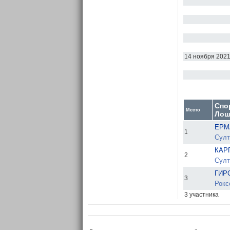
14 ноября 202
Спо
Место
Лош
ЕРМ
1
Султа
КАР
2
Султа
ГИР
3
Рокс
3 участника