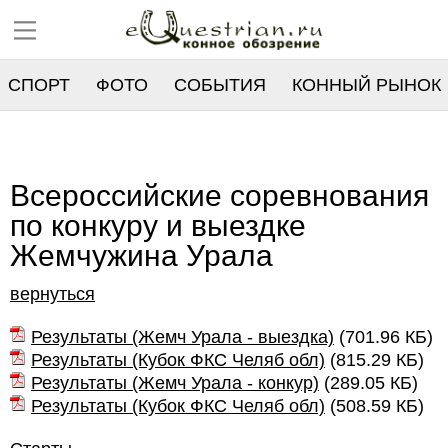
СПОРТ
ФОТО
СОБЫТИЯ
КОННЫЙ РЫНОК
РЕЕСТР
Всероссийские соревнования
по конкуру и выездке
Жемчужина Урала
вернуться
Результаты (Жемч Урала - выездка)
(
701.96 КБ
)
Результаты (Кубок ФКС Челяб обл)
(
815.29 КБ
)
Результаты (Жемч Урала - конкур)
(
289.05 КБ
)
Результаты (Кубок ФКС Челяб обл)
(
508.59 КБ
)