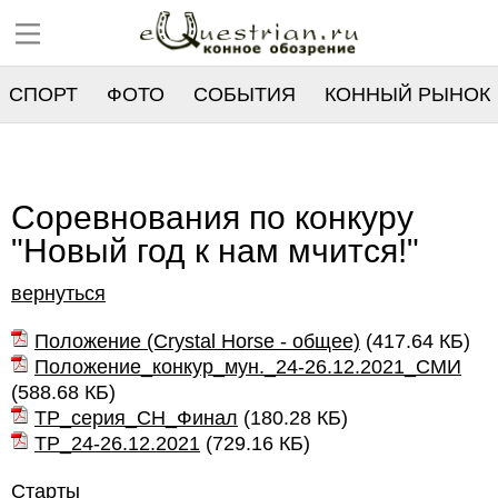
СПОРТ
ФОТО
СОБЫТИЯ
КОННЫЙ РЫНОК
РЕЕСТР
Соревнования по конкуру
"Новый год к нам мчится!"
вернуться
Положение (Crystal Horse - общее)
(
417.64 КБ
)
Положение_конкур_мун._24-26.12.2021_СМИ
(
588.68 КБ
)
ТР_серия_СН_Финал
(
180.28 КБ
)
ТР_24-26.12.2021
(
729.16 КБ
)
Старты