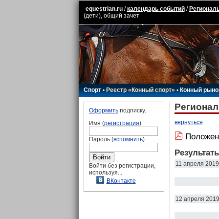
equestrian.ru
/
календарь событий
/
Региональ
(дети), общий зачет
Спорт
•
Реестр «Конный спорт»
•
Конный рыно
Регионал
Оформить
подписку.
вернуться
Имя (
регистрация
)
Положен
Пароль (
вспомнить
)
Результат
11 апреля 2019
Войти без регистрации,
используя...
ВКонтакте
12 апреля 201