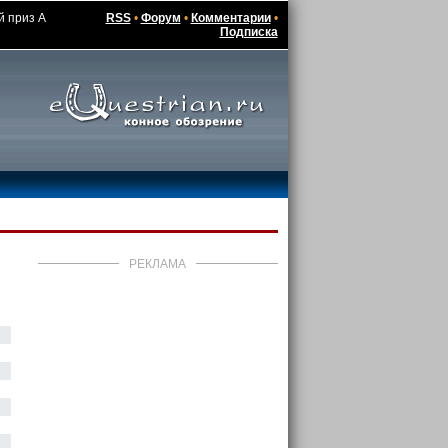
й приз А
RSS
•
Форум
•
Комментарии
•
Подписка
РЕКЛАМА