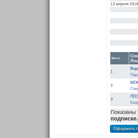
13 апреля 201
Сп
Место
Ло
Вор
1
Пар
МОК
2
Сан
ПОЗ
3
Кап
Показаны 
подписке.