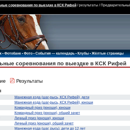
ные соревнования по выездке в КСК Рифей
/ результаты / Предварительны
к
•
Фотобанк
•
Фото
•
События — календарь
•
Клубы
•
Жёлтые страницы
ьные соревнования по выездке в КСК Рифей
ие
Результаты
ы
Манежная езда (шаг-рысь, КСК Рифей), дети
Манежная езда (шаг-рысь, КСК Рифей), юноши
Командный приз (юноши), юноши
Командный приз (юноши), общий зачет
9
Личный приз (юноши), юноши
Личный приз (юноши), общий зачет
Манежная езда (шаг, рысь), дети до 12 лет