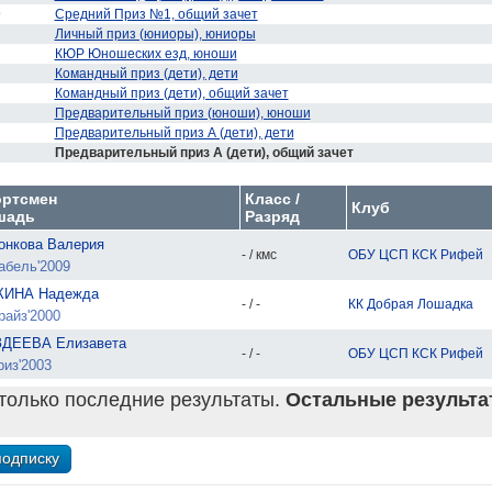
9
Средний Приз №1, общий зачет
Личный приз (юниоры), юниоры
КЮР Юношеских езд, юноши
Командный приз (дети), дети
Командный приз (дети), общий зачет
Предварительный приз (юноши), юноши
Предварительный приз А (дети), дети
Предварительный приз А (дети), общий зачет
ортсмен
Класс /
Клуб
шадь
Разряд
онкова Валерия
- / кмс
ОБУ ЦСП КСК Рифей
абель'2009
ИНА Надежда
- / -
КК Добрая Лошадка
райз'2000
ДЕЕВА Елизавета
- / -
ОБУ ЦСП КСК Рифей
риз'2003
только последние результаты.
Остальные результат