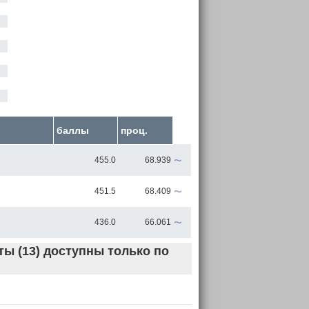
баллы
проц.
~
455.0
68.939
~
451.5
68.409
~
436.0
66.061
ы (13) доступны только по