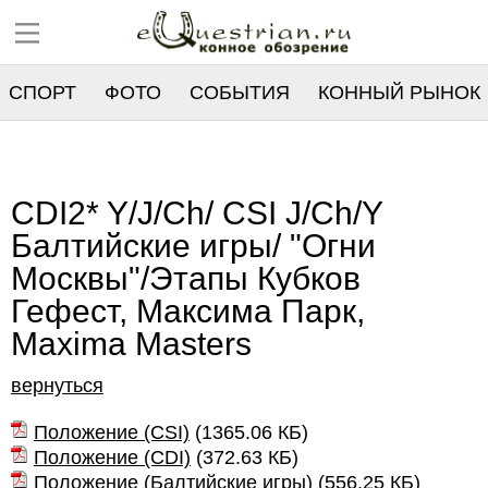
СПОРТ
ФОТО
СОБЫТИЯ
КОННЫЙ РЫНОК
РЕЕСТР
CDI2* Y/J/Ch/ CSI J/Ch/Y
Балтийские игры/ "Огни
Москвы"/Этапы Кубков
Гефест, Максима Парк,
Maxima Masters
вернуться
Положение (CSI)
(
1365.06 КБ
)
Положение (CDI)
(
372.63 КБ
)
Положение (Балтийские игры)
(
556.25 КБ
)