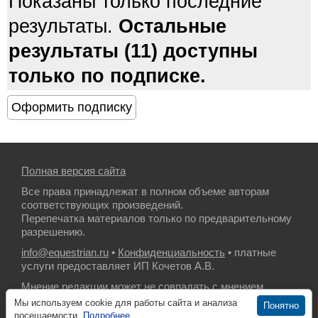
Показаны только последние
результаты.
Остальные
результаты (11) доступны
только по подписке.
Полная версия сайта
Все права принадлежат в полном объеме авторам
соответствующих произведений.
Перепечатка материалов только по предварительному
разрешению.
info@equestrian.ru
•
Конфиденциальность
• платные
услуги предоставляет ИП Кочетов А.В.
Мнение редакции может не совпадать с мнением
авторов.
Мы используем cookie для работы сайта и анализа
Понятно
посещаемости.
Подробнее