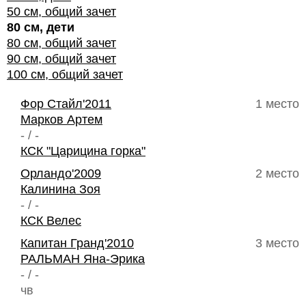
50 см, общий зачет
80 см, дети
80 см, общий зачет
90 см, общий зачет
100 см, общий зачет
Фор Стайл'2011
1 место
Марков Артем
- / -
КСК "Царицина горка"
Орландо'2009
2 место
Калинина Зоя
- / -
КСК Велес
Капитан Гранд'2010
3 место
РАЛЬМАН Яна-Эрика
- / -
чв