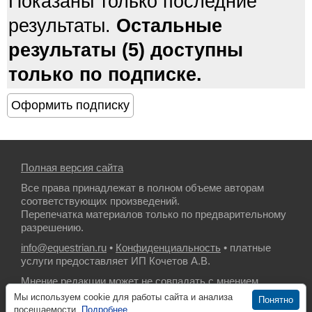
Показаны только последние
результаты.
Остальные
результаты (5) доступны
только по подписке.
Полная версия сайта
Все права принадлежат в полном объеме авторам
соответствующих произведений.
Перепечатка материалов только по предварительному
разрешению.
info@equestrian.ru
•
Конфиденциальность
• платные
услуги предоставляет ИП Кочетов А.В.
Мнение редакции может не совпадать с мнением
авторов.
Мы используем cookie для работы сайта и анализа
Понятно
посещаемости.
Подробнее