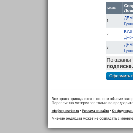
Спо
Место
Лош
ДЕМ
1
Гунш
КУЗ
2
Джок
ДЕМ
3
Гунш
Показаны 
подписке.
Все права принадлежат в полном объеме авто
Перепечатка материалов только по предварит
•
•
info@equestrian.ru
Реклама на сайте
Конфиденциа
Мнение редакции может не совпадать с мнение