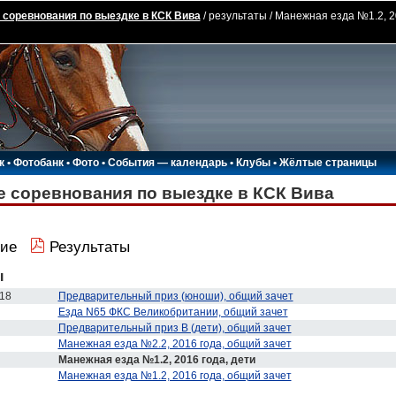
соревнования по выездке в КСК Вива
/ результаты / Манежная езда №1.2, 2
к
•
Фотобанк
•
Фото
•
События — календарь
•
Клубы
•
Жёлтые страницы
 соревнования по выездке в КСК Вива
ие
Результаты
ы
18
Предварительный приз (юноши), общий зачет
Езда N65 ФКС Великобритании, общий зачет
Предварительный приз В (дети), общий зачет
Манежная езда №2.2, 2016 года, общий зачет
Манежная езда №1.2, 2016 года, дети
Манежная езда №1.2, 2016 года, общий зачет