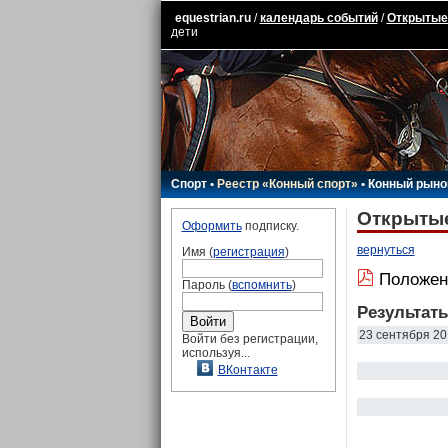
equestrian.ru
/
календарь событий
/
Открытые 
дети
Спорт
•
Реестр «Конный спорт»
•
Конный рыно
Открытые
Оформить
подписку.
вернуться
Имя (
регистрация
)
Положен
Пароль (
вспомнить
)
Результат
23 сентября 20
Войти без регистрации,
используя...
ВКонтакте