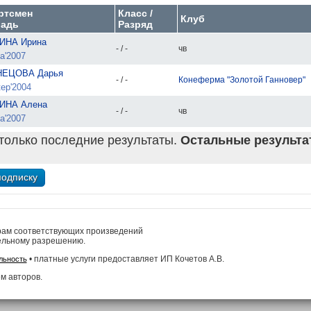
ртсмен
Класс /
Клуб
адь
Разряд
ИНА Ирина
- / -
чв
а'2007
НЕЦОВА Дарья
- / -
Конеферма "Золотой Ганновер"
ер'2004
ИНА Алена
- / -
чв
а'2007
только последние результаты.
Остальные результат
рам соответствующих произведений
ельному разрешению.
• платные услуги предоставляет ИП Кочетов А.В.
льность
м авторов.