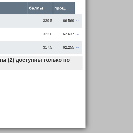
баллы
проц.
~
339.5
66.569
~
322.0
62.637
~
317.5
62.255
ы (2) доступны только по