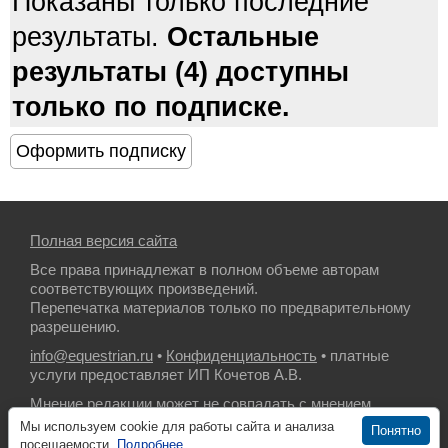
Показаны только последние
результаты.
Остальные
результаты (4) доступны
только по подписке.
Полная версия сайта
Все права принадлежат в полном объеме авторам
соответствующих произведений.
Перепечатка материалов только по предварительному
разрешению.
info@equestrian.ru
•
Конфиденциальность
• платные
услуги предоставляет ИП Кочетов А.В.
Мнение редакции может не совпадать с мнением
авторов.
Мы используем cookie для работы сайта и анализа
Понятно
посещаемости.
Подробнее