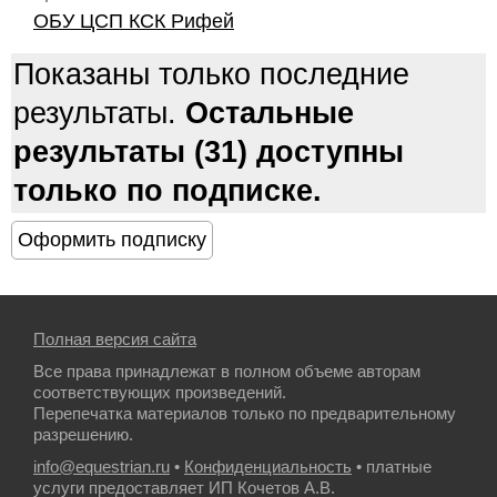
ОБУ ЦСП КСК Рифей
Показаны только последние
результаты.
Остальные
результаты (31) доступны
только по подписке.
Полная версия сайта
Все права принадлежат в полном объеме авторам
соответствующих произведений.
Перепечатка материалов только по предварительному
разрешению.
info@equestrian.ru
•
Конфиденциальность
• платные
услуги предоставляет ИП Кочетов А.В.