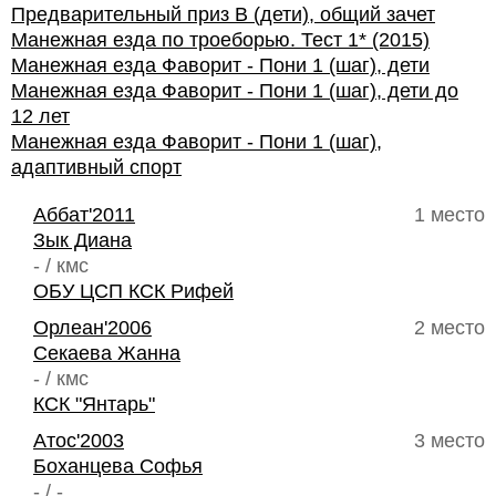
Предварительный приз В (дети), общий зачет
Манежная езда по троеборью. Тест 1* (2015)
Манежная езда Фаворит - Пони 1 (шаг), дети
Манежная езда Фаворит - Пони 1 (шаг), дети до
12 лет
Манежная езда Фаворит - Пони 1 (шаг),
адаптивный спорт
Аббат'2011
1 место
Зык Диана
- / кмс
ОБУ ЦСП КСК Рифей
Орлеан'2006
2 место
Секаева Жанна
- / кмс
КСК "Янтарь"
Атос'2003
3 место
Боханцева Софья
- / -