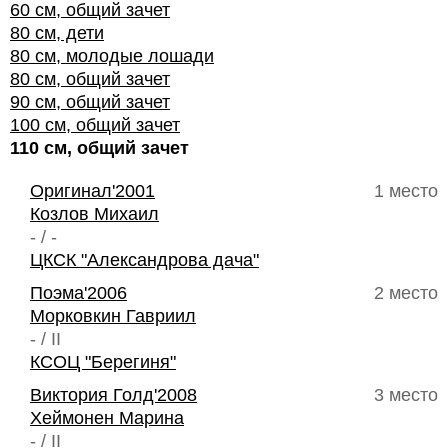
60 см, общий зачет
80 см, дети
80 см, молодые лошади
80 см, общий зачет
90 см, общий зачет
100 см, общий зачет
110 см, общий зачет
Оригинал'2001
1 место
Козлов Михаил
- / -
ЦКСК "Александрова дача"
Поэма'2006
2 место
Морковкин Гавриил
- / II
КСОЦ "Берегиня"
Виктория Голд'2008
3 место
Хеймонен Марина
- / II