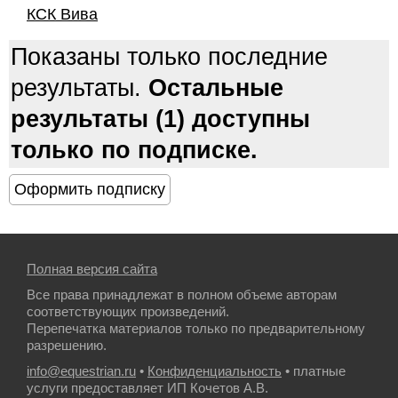
КСК Вива
Показаны только последние
результаты.
Остальные
результаты (1) доступны
только по подписке.
Полная версия сайта
Все права принадлежат в полном объеме авторам
соответствующих произведений.
Перепечатка материалов только по предварительному
разрешению.
info@equestrian.ru
•
Конфиденциальность
• платные
услуги предоставляет ИП Кочетов А.В.