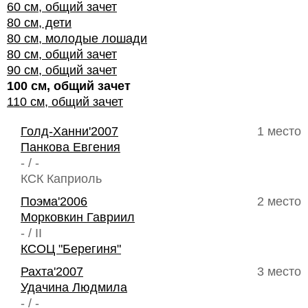
60 см, общий зачет
80 см, дети
80 см, молодые лошади
80 см, общий зачет
90 см, общий зачет
100 см, общий зачет
110 см, общий зачет
Голд-Ханни'2007
1 место
Панкова Евгения
- / -
КСК Каприоль
Поэма'2006
2 место
Морковкин Гавриил
- / II
КСОЦ "Берегиня"
Рахта'2007
3 место
Удачина Людмила
- / -