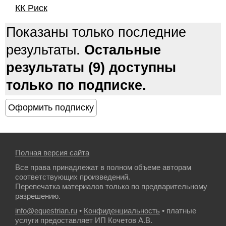
КК Риск
Показаны только последние
результаты.
Остальные
результаты (9) доступны
только по подписке.
Полная версия сайта
Все права принадлежат в полном объеме авторам
соответствующих произведений.
Перепечатка материалов только по предварительному
разрешению.
info@equestrian.ru
•
Конфиденциальность
• платные
услуги предоставляет ИП Кочетов А.В.