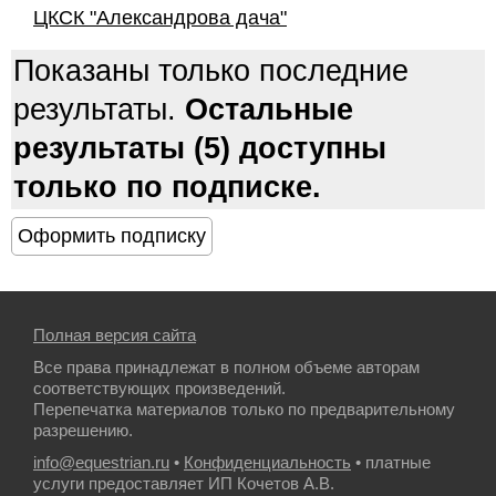
ЦКСК "Александрова дача"
Показаны только последние
результаты.
Остальные
результаты (5) доступны
только по подписке.
Полная версия сайта
Все права принадлежат в полном объеме авторам
соответствующих произведений.
Перепечатка материалов только по предварительному
разрешению.
info@equestrian.ru
•
Конфиденциальность
• платные
услуги предоставляет ИП Кочетов А.В.