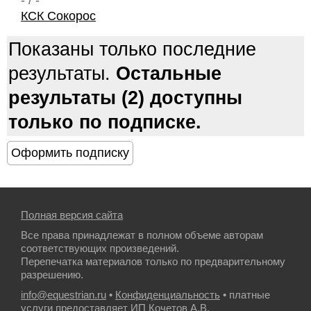
- / -
КСК Сокорос
Показаны только последние
результаты.
Остальные
результаты (2) доступны
только по подписке.
Полная версия сайта
Все права принадлежат в полном объеме авторам
соответствующих произведений.
Перепечатка материалов только по предварительному
разрешению.
info@equestrian.ru
•
Конфиденциальность
• платные
услуги предоставляет ИП Кочетов А.В.