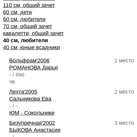
110 см, общий зачет
60 см, дети
60 см, любители
70 см, общий зачет
кавалетти, общий зачет
40 см, любители
40 см, юные всадники
Вольфрам'2006
1 место
РОМАНОВА Дарья
- / IIIю
чв
Лехта'2005
2 место
Сальникова Ева
- / -
ЮМ - Сокольники
Безупречная'2002
3 место
БЫКОВА Анастасия