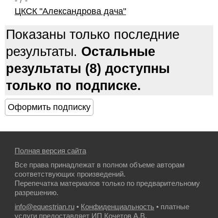
- / -
ЦКСК "Александрова дача"
Показаны только последние
результаты.
Остальные
результаты (8) доступны
только по подписке.
Полная версия сайта
Все права принадлежат в полном объеме авторам
соответствующих произведений.
Перепечатка материалов только по предварительному
разрешению.
info@equestrian.ru
•
Конфиденциальность
• платные
услуги предоставляет ИП Кочетов А.В.