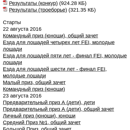
Результаты (конкур)
(
924.28 КБ
)
Результаты (троеборье)
(
321.35 КБ
)
Старты
22 августа 2016
Командный приз (юноши), общий зачет
Езда для лошадей четырех лет FEI, молодые
лошади
Езда для лошадей пяти лет - финал FEI, молодые
лошади
Езда для лошадей шести лет - финал FEI,
молодые лошади
Малый приз, общий зачет
Командный приз (юноши)
23 августа 2016
Предварительный приз А (дети), дети
Предварительный приз А (дети), общий зачет
Личный приз (юноши), юноши
Средний Приз №1, общий зачет
Большой Приз, общий зачет