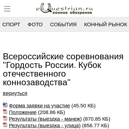
СПОРТ
ФОТО
СОБЫТИЯ
КОННЫЙ РЫНОК
РЕЕСТР
Всероссийские соревнования
"Гордость России. Кубок
отечественного
коннозаводства"
вернуться
Форма заявки на участие
(
45.50 КБ
)
Положение
(
208.86 КБ
)
Результаты (выездка - манеж)
(
870.85 КБ
)
Результаты (выездка - улица)
(
856.77 КБ
)