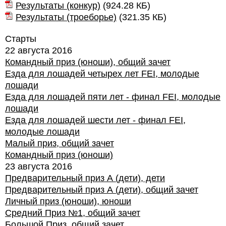
Результаты (конкур)
(
924.28 КБ
)
Результаты (троеборье)
(
321.35 КБ
)
Старты
22 августа 2016
Командный приз (юноши), общий зачет
Езда для лошадей четырех лет FEI, молодые
лошади
Езда для лошадей пяти лет - финал FEI, молодые
лошади
Езда для лошадей шести лет - финал FEI,
молодые лошади
Малый приз, общий зачет
Командный приз (юноши)
23 августа 2016
Предварительный приз А (дети), дети
Предварительный приз А (дети), общий зачет
Личный приз (юноши), юноши
Средний Приз №1, общий зачет
Большой Приз, общий зачет