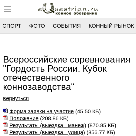
СПОРТ
ФОТО
СОБЫТИЯ
КОННЫЙ РЫНОК
РЕЕСТР
Всероссийские соревнования
"Гордость России. Кубок
отечественного
коннозаводства"
вернуться
Форма заявки на участие
(
45.50 КБ
)
Положение
(
208.86 КБ
)
Результаты (выездка - манеж)
(
870.85 КБ
)
Результаты (выездка - улица)
(
856.77 КБ
)