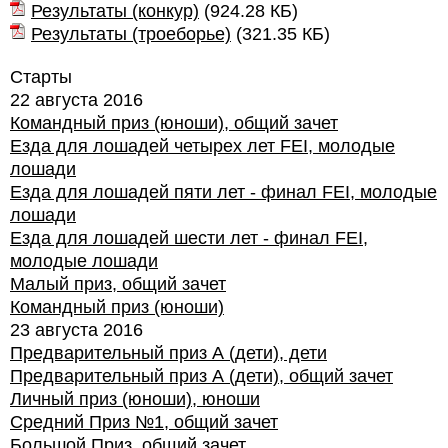
Результаты (конкур)
(
924.28 КБ
)
Результаты (троеборье)
(
321.35 КБ
)
Старты
22 августа 2016
Командный приз (юноши), общий зачет
Езда для лошадей четырех лет FEI, молодые
лошади
Езда для лошадей пяти лет - финал FEI, молодые
лошади
Езда для лошадей шести лет - финал FEI,
молодые лошади
Малый приз, общий зачет
Командный приз (юноши)
23 августа 2016
Предварительный приз А (дети), дети
Предварительный приз А (дети), общий зачет
Личный приз (юноши), юноши
Средний Приз №1, общий зачет
Большой Приз, общий зачет