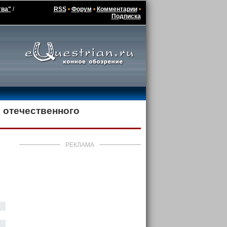
тва"
/
RSS
•
Форум
•
Комментарии
•
Подписка
 отечественного
РЕКЛАМА