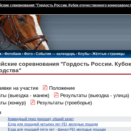
ские соревнования "Гордость России. Кубок отечественного коннозаводс
к
•
Фотобанк
•
Фото
•
События — календарь
•
Клубы
•
Жёлтые страницы
йские соревнования "Гордость России. Кубок
одства"
аявки на участие
Положение
ты (выездка - манеж)
Результаты (выездка - улица)
ты (конкур)
Результаты (троеборье)
ы
6
Командный приз (юноши), общий зачет
Езда для лошадей четырех лет FEI, молодые лошади
Езда для лошадей пяти лет - финал FEI, молодые лошади