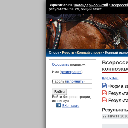
equestrian.ru
/
календарь событий
/
Всероссий
результаты / 90 см, общий зачет
Спорт
•
Реестр «Конный спорт»
•
Конный рыно
Всеросси
Оформить
подписку.
коннозав
Имя (
регистрация
)
вернуться
Пароль (
вспомнить
)
Форма з
Результа
Войти без регистрации,
Результа
используя...
ВКонтакте
Результат
22 августа 201