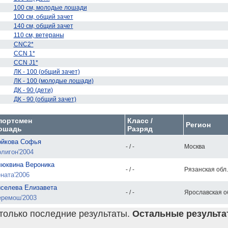
100 см, молодые лошади
100 см, общий зачет
140 см, общий зачет
110 см, ветераны
CNC2*
CCN 1*
CCN J1*
ЛК - 100 (общий зачет)
ЛК - 100 (молодые лошади)
ДК - 90 (дети)
ДК - 90 (общий зачет)
портсмен
Класс /
Регион
ошадь
Разряд
ойкова Софья
- / -
Москва
лигон'2004
юквина Вероника
- / -
Рязанская обл.
ната'2006
селева Елизавета
- / -
Ярославская о
ремош'2003
только последние результаты.
Остальные результат