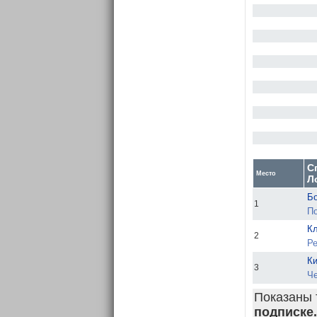
С
Место
Л
Б
1
По
Кл
2
Ре
Ки
3
Че
Показаны 
подписке.