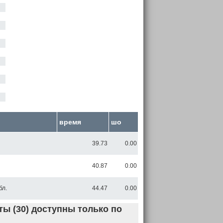
время
шо
39.73
0.00
40.87
0.00
бл.
44.47
0.00
ы (30) доступны только по