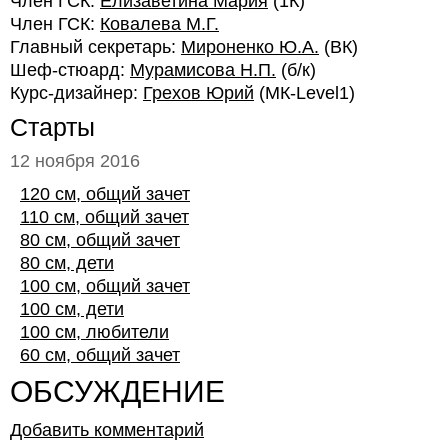
Член ГСК:
Елизаветина Мария
(1К)
Член ГСК:
Ковалева М.Г.
Главный секретарь:
Мироненко Ю.А.
(ВК)
Шеф-стюард:
Мурамисова Н.П.
(б/к)
Курс-дизайнер:
Грехов Юрий
(МК-Level1)
Старты
12 ноября 2016
120 см, общий зачет
110 см, общий зачет
80 см, общий зачет
80 см, дети
100 см, общий зачет
100 см, дети
100 см, любители
60 см, общий зачет
ОБСУЖДЕНИЕ
Добавить комментарий