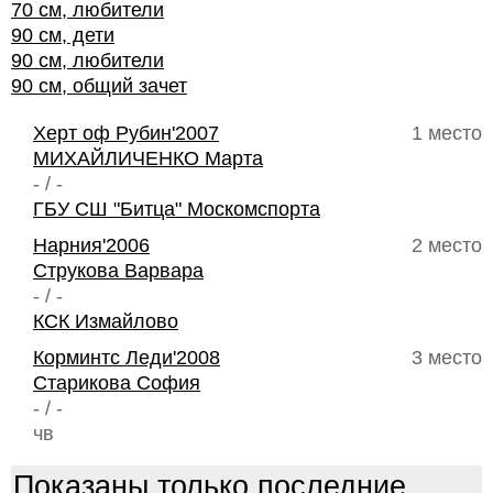
70 см, любители
90 см, дети
90 см, любители
90 см, общий зачет
Херт оф Рубин'2007
1 место
МИХАЙЛИЧЕНКО Марта
- / -
ГБУ СШ "Битца" Москомспорта
Нарния'2006
2 место
Струкова Варвара
- / -
КСК Измайлово
Корминтс Леди'2008
3 место
Старикова София
- / -
чв
Показаны только последние